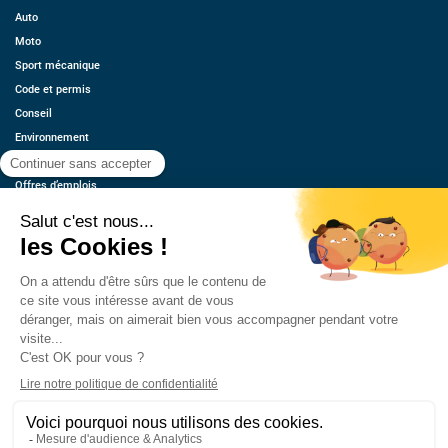
Auto
Moto
Sport mécanique
Code et permis
Conseil
Environnement
Économie
Offres d’emplois
Ressources
Contact
Qui sommes-nous ?
Estimez votre voiture
FAQ
Mentions légales
CGU
Retrouvez-nous