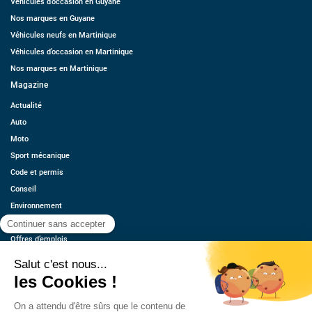
Véhicules d’occasion en Guyane
Nos marques en Guyane
Véhicules neufs en Martinique
Véhicules d’occasion en Martinique
Nos marques en Martinique
Magazine
Actualité
Auto
Moto
Sport mécanique
Code et permis
Conseil
Environnement
Économie
Offres d’emplois
Ressources
Contact
Qui sommes-nous ?
Estimez votre voiture