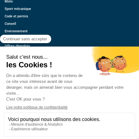
Moto
Sport mécanique
Code et permis
Conseil
Environnement
Économie
Offres d’emplois
Ressources
Contact
Qui sommes-nous ?
Estimez votre voiture
FAQ
Mentions légales
CGU
Retrouvez-nous