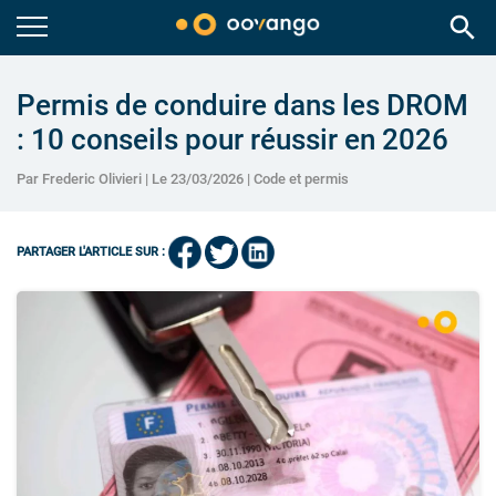
search
Permis de conduire dans les DROM
: 10 conseils pour réussir en 2026
Par Frederic Olivieri | Le 23/03/2026 |
Code et permis
PARTAGER L'ARTICLE SUR :