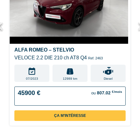
ALFA ROMEO – STELVIO
VELOCE 2.2 DIE 210 ch AT8 Q4
Ref. 2463
07/2023
12989 km
Diesel
45900 €
€/mois
807.02
ou
ÇA M’INTÉRESSE