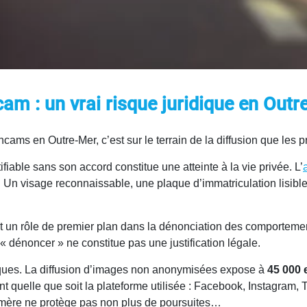
am : un vrai risque juridique en Outr
hcams en Outre-Mer, c’est sur le terrain de la diffusion que l
iable sans son accord constitue une atteinte à la vie privée. L’
n visage reconnaissable, une plaque d’immatriculation lisible 
un rôle de premier plan dans la dénonciation des comportement
 « dénoncer » ne constitue pas une justification légale.
iques. La diffusion d’images non anonymisées expose à
45 000
nt quelle que soit la plateforme utilisée : Facebook, Instagra
émère ne protège pas non plus de poursuites…