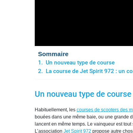
Sommaire
Un nouveau type de course
La course de Jet Spirit 972 : un c
Un nouveau type de course
Habituellement, les
courses de scooters des m
bouées dans une même baie, ou une grande dist
lancent en même temps. Le vainqueur est tout 
L’association
Jet Spirit 972
propose autre chose