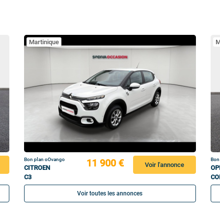
Martinique
M
Bon plan oOvango
Bon
11 900 €
Voir l'annonce
CITROEN
OP
C3
CO
Voir toutes les annonces