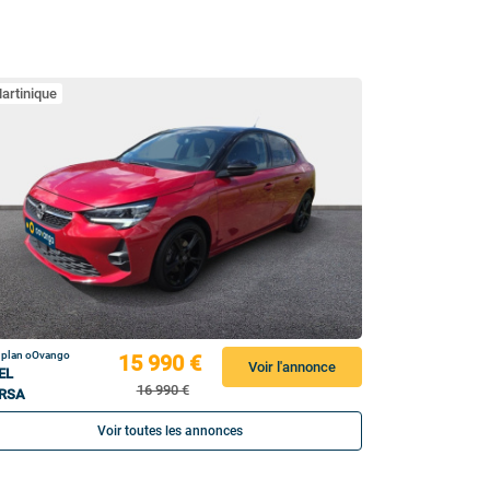
artinique
 plan oOvango
15 990 €
Voir l'annonce
EL
16 990 €
RSA
Voir toutes les annonces