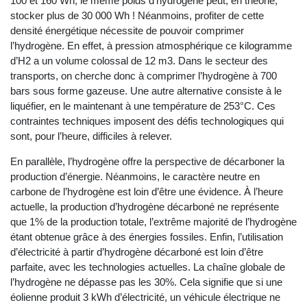
100 et 160 Wh, le même poids d’hydrogène peut, en théorie,
stocker plus de 30 000 Wh ! Néanmoins, profiter de cette
densité énergétique nécessite de pouvoir comprimer
l’hydrogène. En effet, à pression atmosphérique ce kilogramme
d’H2 a un volume colossal de 12 m3. Dans le secteur des
transports, on cherche donc à comprimer l’hydrogène à 700
bars sous forme gazeuse. Une autre alternative consiste à le
liquéfier, en le maintenant à une température de 253°C. Ces
contraintes techniques imposent des défis technologiques qui
sont, pour l’heure, difficiles à relever.
En parallèle, l’hydrogène offre la perspective de décarboner la
production d’énergie. Néanmoins, le caractère neutre en
carbone de l’hydrogène est loin d’être une évidence. À l’heure
actuelle, la production d’hydrogène décarboné ne représente
que 1% de la production totale, l’extrême majorité de l’hydrogène
étant obtenue grâce à des énergies fossiles. Enfin, l’utilisation
d’électricité à partir d’hydrogène décarboné est loin d’être
parfaite, avec les technologies actuelles. La chaîne globale de
l’hydrogène ne dépasse pas les 30%. Cela signifie que si une
éolienne produit 3 kWh d’électricité, un véhicule électrique ne