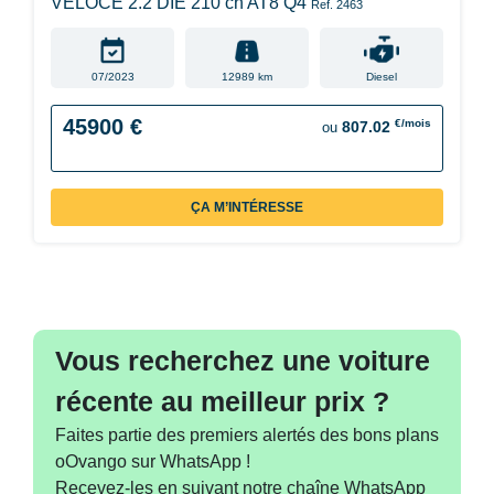
VELOCE 2.2 DIE 210 ch AT8 Q4
Ref. 2463
07/2023
12989 km
Diesel
45900 €
€/mois
807.02
ou
ÇA M’INTÉRESSE
Vous recherchez une voiture
récente au meilleur prix ?
Faites partie des premiers alertés des bons plans
oOvango sur WhatsApp !
Recevez-les en suivant notre chaîne WhatsApp