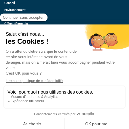
Conseil
Environnement
Économie
Offres d’emplois
Ressources
Contact
Qui sommes-nous ?
Estimez votre voiture
FAQ
Mentions légales
CGU
Retrouvez-nous
© 2026 oovango, Tous droits réservés
Réalisé, hébergé et référencé par PIXELL