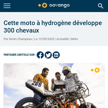
search
Cette moto à hydrogène développe
300 chevaux
Par Kevin Champeau | Le 12/09/2025 |
Actualité
|
Moto
PARTAGER L'ARTICLE SUR :