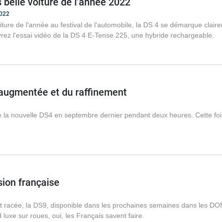
s belle voiture de l’année 2022
2022
oiture de l'année au festival de l'automobile, la DS 4 se démarque cla
ez l'essai vidéo de la DS 4 E-Tense 225, une hybride rechargeable.
 augmentée et du raffinement
 la nouvelle DS4 en septembre dernier pendant deux heures. Cette fois
sion française
et racée, la DS9, disponible dans les prochaines semaines dans les DOM
uxe sur roues, oui, les Français savent faire.