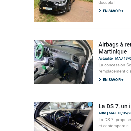
décuplé !
EN SAVOIR +
Airbags à r
Martinique
Actualité | MAJ 13
La concession So
remplacement d’ai
EN SAVOIR +
La DS 7, un 
Auto | MAJ 13/05/
La DS 7, propose 
et contemporain.