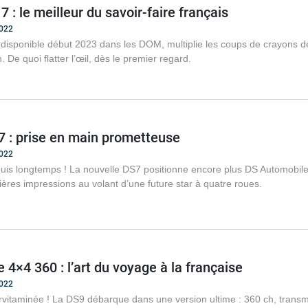
 : le meilleur du savoir-faire français
2022
disponible début 2023 dans les DOM, multiplie les coups de crayons de
 De quoi flatter l’œil, dès le premier regard.
7 : prise en main prometteuse
2022
epuis longtemps ! La nouvelle DS7 positionne encore plus DS Automobil
res impressions au volant d’une future star à quatre roues.
 4×4 360 : l’art du voyage à la française
2022
vitaminée ! La DS9 débarque dans une version ultime : 360 ch, transmis