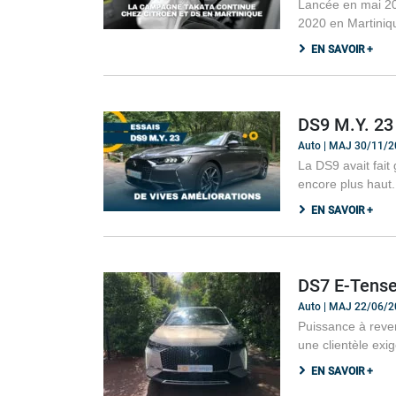
Lancée en mai 20
2020 en Martiniqu
EN SAVOIR +
DS9 M.Y. 23 
Auto | MAJ 30/11/
La DS9 avait fait
encore plus haut.
EN SAVOIR +
DS7 E-Tense 
Auto | MAJ 22/06/
Puissance à reven
une clientèle exi
EN SAVOIR +