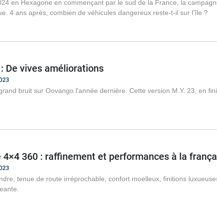
24 en Hexagone en commençant par le sud de la France, la campagne
e. 4 ans après, combien de véhicules dangereux reste-t-il sur l'île ?
: De vives améliorations
2023
 grand bruit sur Oovango l'année dernière. Cette version M.Y. 23, en fini
4×4 360 : raffinement et performances à la frança
2023
dre, tenue de route irréprochable, confort moelleux, finitions luxueu
geante.