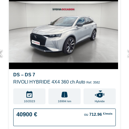
DS – DS 7
RIVOLI HYBRIDE 4X4 360 ch Auto
Ref. 3582
10/2023
16994 km
Hybride
40900 €
€/mois
712.96
ou