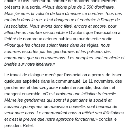
chiffre 10 fois inférieur au nombre de motards habituellement
présents à la sortie.
«Nous étions plus de 3 500 d’ordinaire.
Mais j’ai émis la volonté de faire diminuer ce nombre. Tous ces
motards dans la rue, c’est dangereux et contraire à l’image de
l’association. Nous avons donc filtré, encore et encore, pour
atteindre un nombre raisonnable.»
D’autant que l’association a
fédéré de nombreux acteurs publics autour de cette sortie.
«Pour que les choses soient faites dans les règles, nous
sommes escortés par les gendarmes et les policiers des
communes que nous traversons
.
L
es
pompiers sont en alerte et
briefés sur notre itinéraire.»
Le travail de dialogue mené par l’association a permis de lisser
quelques aspérités dans la communauté. Le 11 novembre, des
gendarmes et des «voyous» roulent ensemble, discutent et
mangent ensemble.
«C’est vraiment une initiative fraternelle.
Même les gendarmes qui sont si à part dans la société et
souvent synonymes de mauvaise nouvelle, sont heureux de
venir avec nous. Le commandant nous a réitéré ses félicitations
et c’est la preuve que notre approche fonctionne.»
conclut le
président Rétel.