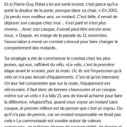
Et si Pierre-Guy Rétel s’en est senti investi, c’est parce qu’il a
porté la douleur de la perte, presque dans sa chair.
« En 2001,
j’ai perdu mon meilleur ami, un motard. C’est bête, il venait de
déposer son casque chez moi… il est parti et n’est plus
revenu… Avec son casque, il serait peut-être encore avec
nous. »
Depuis, en marge de la parade du 11 novembre,
l’association a mené un combat colossal pour faire changer le
comportement des motards.
Sa stratégie a été de commencer le combat chez les plus
jeunes, qui eux, raffolent du vélo
.
«Le vélo, c’est la première
étape avant le scooter, puis la moto. Or, ils ont l’impression qu’à
vélo on n’a pas besoin d’équipements. C’est là qu’on intervient.
On leur fait comprendre que sur la route, l’équipement est
nécessaire. Il faut donc de bonnes chaussures et un casque,
même sur un vélo.»
Il a fallu 21 ans de travail acharné pour faire
la différence.
«Aujourd’hui, quand vous voyez un motard sans
casque, le premier réflexe est de penser que c’est un voyou
.
O
u
qu’il n’a pas de permis, car un motard responsable ne ferait pas
cela.»
La communauté est soudée autour de valeurs
communes, un mélange étrange de responsabilité, de danger et