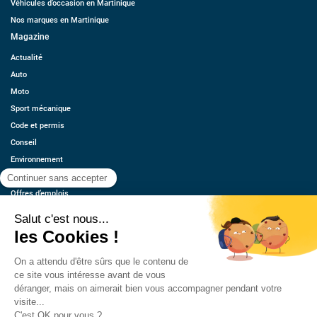
Véhicules d’occasion en Martinique
Nos marques en Martinique
Magazine
Actualité
Auto
Moto
Sport mécanique
Code et permis
Conseil
Environnement
Économie
Offres d’emplois
Ressources
Contact
Qui sommes-nous ?
Estimez votre voiture
FAQ
Mentions légales
CGU