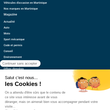
Véhicules d’occasion en Martinique
Nos marques en Martinique
Magazine
Actualité
Auto
Moto
Sport mécanique
Code et permis
Conseil
Environnement
Économie
Offres d’emplois
Ressources
Contact
Qui sommes-nous ?
Estimez votre voiture
FAQ
Mentions légales