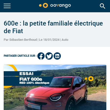
search
600e : la petite familiale électrique
de Fiat
Par Sébastien Berthoud | Le 18/01/2024 |
Auto
PARTAGER L'ARTICLE SUR :