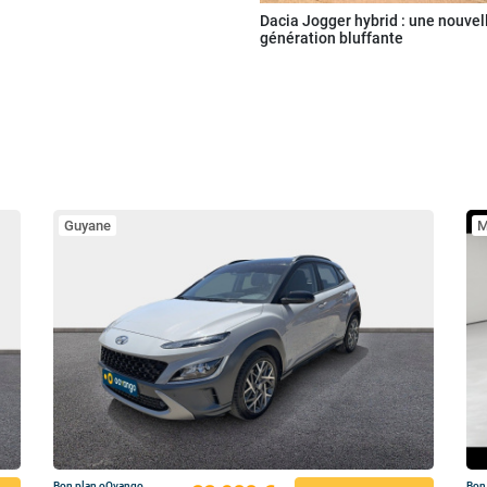
Dacia Jogger hybrid : une nouvel
génération bluffante
Guyane
M
Bon plan oOvango
Bon