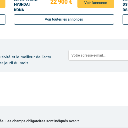
22 900 €
Voir l'annonce
HYUNDAI
DS
KONA
DS
Voir toutes les annonces
vité et le meilleur de l’actu
r jeudi du mois !
ée.
Les champs obligatoires sont indiqués avec
*