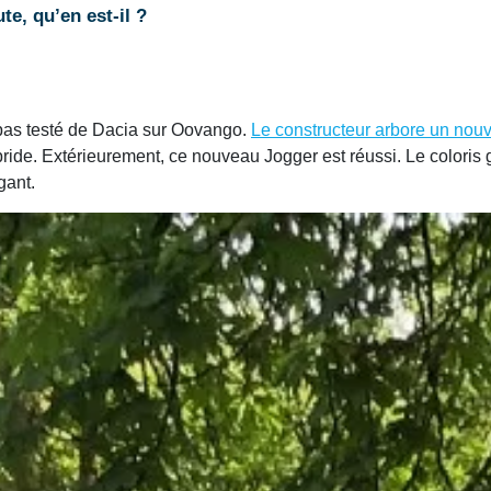
te, qu’en est-il ?
 pas testé de Dacia sur Oovango.
Le constructeur arbore un nou
ide. Extérieurement, ce nouveau Jogger est réussi. Le coloris g
gant.