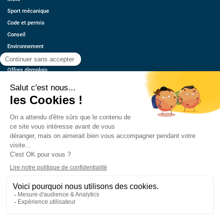
Sport mécanique
Code et permis
Conseil
Environnement
Économie
Offres d’emplois
Ressources
Contact
Qui sommes-nous ?
Estimez votre voiture
FAQ
Mentions légales
CGU
Retrouvez-nous