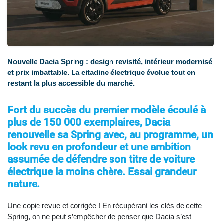
Nouvelle Dacia Spring : design revisité, intérieur modernisé
et prix imbattable. La citadine électrique évolue tout en
restant la plus accessible du marché.
Fort du succès du premier modèle écoulé à
plus de 150 000 exemplaires, Dacia
renouvelle sa Spring avec, au programme, un
look revu en profondeur et une ambition
assumée de défendre son titre de voiture
électrique la moins chère
. Essai grandeur
nature.
Une copie revue et corrigée ! En récupérant les clés de cette
Spring, on ne peut s’empêcher de penser que Dacia s’est