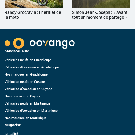
Randy Grocravla : l’héritier de
Simon Jean-Joseph : « Avant
la moto
tout un moment de partage »
Annonces auto
Véhicules neufs en Guadeloupe
Véhicules d’occasion en Guadeloupe
Nos marques en Guadeloupe
Véhicules neufs en Guyane
Véhicules d’occasion en Guyane
Nos marques en Guyane
Véhicules neufs en Martinique
Véhicules d’occasion en Martinique
Nos marques en Martinique
Magazine
Actualité