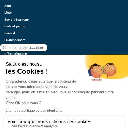
Auto
Moto
Sport mécanique
Code et permis
Conseil
Environnement
Économie
Offres d’emplois
Ressources
Contact
Qui sommes-nous ?
Estimez votre voiture
FAQ
Mentions légales
CGU
Retrouvez-nous