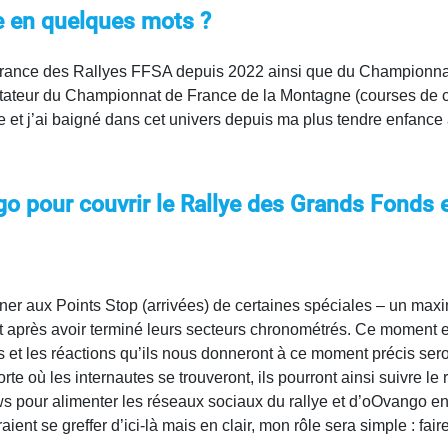
e en quelques mots ?
rance des Rallyes FFSA depuis 2022 ainsi que du Championnat
ateur du Championnat de France de la Montagne (courses de côt
 et j’ai baigné dans cet univers depuis ma plus tendre enfance 
go pour couvrir le
Rallye des Grands Fonds
ner aux Points Stop (arrivées) de certaines spéciales – un maxim
près avoir terminé leurs secteurs chronométrés. Ce moment est
 et les réactions qu’ils nous donneront à ce moment précis sero
rte où les internautes se trouveront, ils pourront ainsi suivre le 
ews pour alimenter les réseaux sociaux du rallye et d’oOvango en
ient se greffer d’ici-là mais en clair, mon rôle sera simple : fa