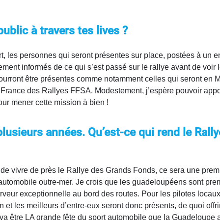
blic à travers tes lives ?
rt, les personnes qui seront présentes sur place, postées à un en
lement informés de ce qui s’est passé sur le rallye avant de voir
 pourront être présentes comme notamment celles qui seront en Mét
rance des Rallyes FFSA. Modestement, j’espère pouvoir apporte
pour mener cette mission à bien !
 plusieurs années. Qu’est-ce qui rend le
Rall
e vivre de près le Rallye des Grands Fonds, ce sera une premièr
automobile outre-mer. Je crois que les guadeloupéens sont pre
 ferveur exceptionnelle au bord des routes. Pour les pilotes loc
 et les meilleurs d’entre-eux seront donc présents, de quoi offri
 va être LA grande fête du sport automobile que la Guadeloupe a