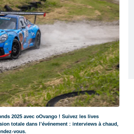
nds 2025 avec oOvango ! Suivez les lives
sion totale dans l’événement : interviews à chaud,
endez-vous.