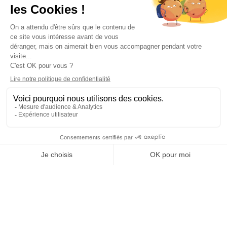
Giani Catorc un surdoué !
Giani, après son titre l’année dernière en catégorie S4 sur une
85cc, passait en « classe supérieure » en concourant en
catégorie S3. Seul problème : à cause de son jeune âge (14
ans), Giani ne peut s’inscrire sur une 250cc comme tous les
autres. Il est alors obligé de rouler en 125cc, contre des pilotes
ayant des cylindrées qui font le double ! Un problème pensez-
vous ? Absolument pas ! Giani se crache dans les gants et va
chercher la victoire !
C’est avec sa 125cc que Giani a roulé, non seulement contre
les 250cc mais aussi contre les 450cc bulgares. Et pour la
première des deux dernières manches du championnat
disputées le week-end dernier, la pluie était au rendez vous ! Ce