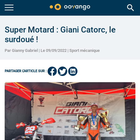
search
Super Motard : Giani Catorc, le
surdoué !
Par Gianny Gabriel | Le 09/09/2022 |
Sport mécanique
PARTAGER L'ARTICLE SUR :