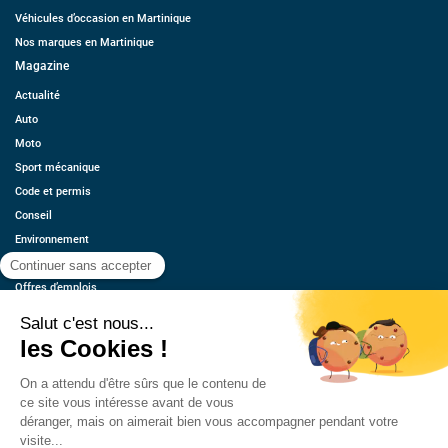
Véhicules d’occasion en Martinique
Nos marques en Martinique
Magazine
Actualité
Auto
Moto
Sport mécanique
Code et permis
Conseil
Environnement
Économie
Offres d’emplois
Ressources
Contact
Qui sommes-nous ?
Estimez votre voiture
FAQ
Mentions légales