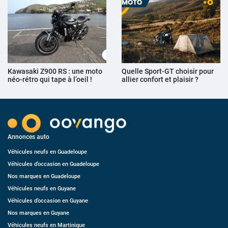
Kawasaki Z900 RS : une moto
Quelle Sport-GT choisir pour
néo-rétro qui tape à l’oeil !
allier confort et plaisir ?
Annonces auto
Véhicules neufs en Guadeloupe
Véhicules d’occasion en Guadeloupe
Nos marques en Guadeloupe
Véhicules neufs en Guyane
Véhicules d’occasion en Guyane
Nos marques en Guyane
Véhicules neufs en Martinique