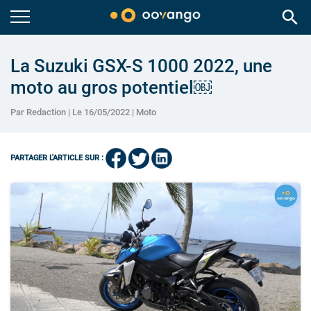
search
La Suzuki GSX-S 1000 2022, une
moto au gros potentiel￼
Par Redaction | Le 16/05/2022 |
Moto
PARTAGER L'ARTICLE SUR :