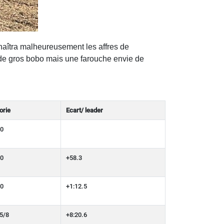
nnaîtra malheureusement les affres de
s de gros bobo mais une farouche envie de
orie
Ecart/ leader
0
0
+58.3
0
+1:12.5
5/8
+8:20.6