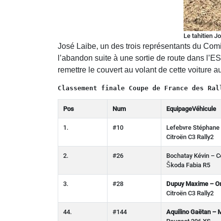
Le tahitien J
José Laibe, un des trois représentants du Comi
l’abandon suite à une sortie de route dans l’E
remettre le couvert au volant de cette voiture a
Classement finale Coupe de France des Ral
Pos
Num
Equipage
Véhicule
1.
#10
Lefebvre Stéphane
Citroën C3 Rally2
2.
#26
Bochatay Kévin – 
Škoda Fabia R5
3.
#28
Dupuy Maxime – Om
Citroën C3 Rally2
44.
#144
Aquilino Gaëtan – 