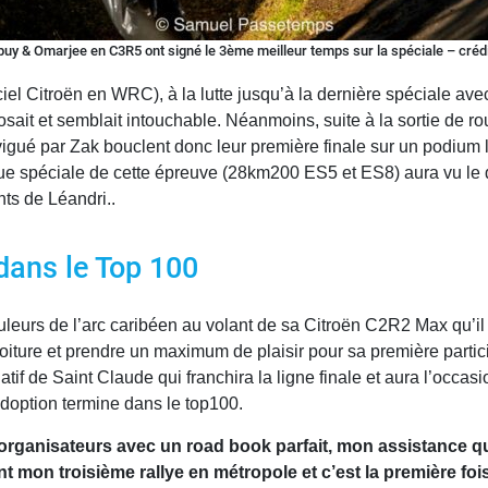
uy & Omarjee en C3R5 ont signé le 3ème meilleur temps sur la spéciale – créd
iel Citroën en WRC), à la lutte jusqu’à la dernière spéciale ave
ait et semblait intouchable. Néanmoins, suite à la sortie de r
igué par Zak bouclent donc leur première finale sur un podium
gue spéciale de cette épreuve (28km200 ES5 et ES8) aura vu le 
ts de Léandri..
ans le Top 100
leurs de l’arc caribéen au volant de sa Citroën C2R2 Max qu’il 
oiture et prendre un maximum de plaisir pour sa première parti
tif de Saint Claude qui franchira la ligne finale et aura l’occas
doption termine dans le top100.
organisateurs avec un road book parfait, mon assistance qu
nt mon troisième rallye en métropole et c’est la première foi