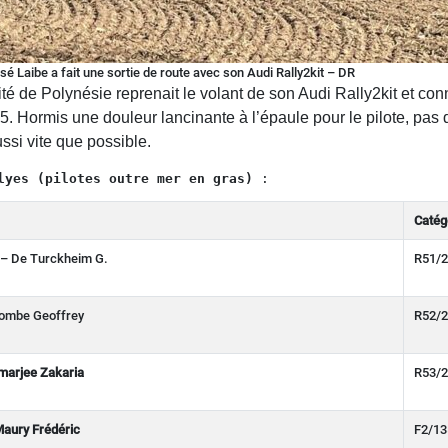
osé Laibe a fait une sortie de route avec son Audi Rally2kit – DR
té de Polynésie reprenait le volant de son Audi Rally2kit et co
S5. Hormis une douleur lancinante à l’épaule pour le pilote, pa
ussi vite que possible.
lyes (pilotes outre mer en gras)
 :
Catég
 – De Turckheim G.
R51/2
Combe Geoffrey
R52/2
arjee Zakaria
R53/2
Maury Frédéric
F2/13