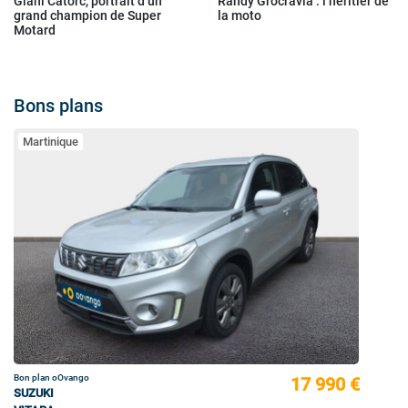
Giani Catorc, portrait d’un
Randy Grocravla : l’héritier de
grand champion de Super
la moto
Motard
Bons plans
Martinique
Bon plan oOvango
17 990 €
SUZUKI