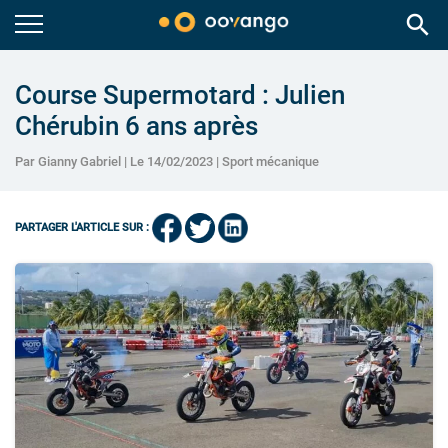
search
Course Supermotard : Julien
Chérubin 6 ans après
Par Gianny Gabriel | Le 14/02/2023 |
Sport mécanique
PARTAGER L'ARTICLE SUR :