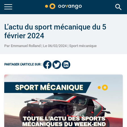
search
L’actu du sport mécanique du 5
février 2024
Par Emmanuel Rolland | Le 06/02/2024 |
Sport mécanique
PARTAGER L'ARTICLE SUR :