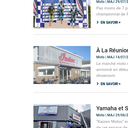
Moto | MAJ 29/07/
Pas moins de 7 pi
championnat de F
EN SAVOIR +
À La Réunion
Moto | MAJ 14/07/
Le marché moto évo
annoncé en début
showroom.
EN SAVOIR +
Yamaha et Su
Moto | MAJ 29/06/
"Kaizen Motos" es
de cet espace de