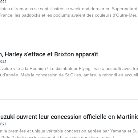
2021
lotes ultramarins se sont illustrés le week-end dernier en Supermota
rance, les paddocks et les podiums avaient des couleurs d’Outre-Mer.
, Harley s’efface et Brixton apparaît
2021
lue vite à la Réunion ! Le distributeur Flying Twin a accueilli avec froi
 d'année. Mais la concession de St Gilles, amère, a rebondi en accue
zuki ouvrent leur concession officielle en Martini
2021
t la première et unique véritable concession agréée par Yamaha et Suz
 750m2 dédié exclusivement à la passion des deux-roues !