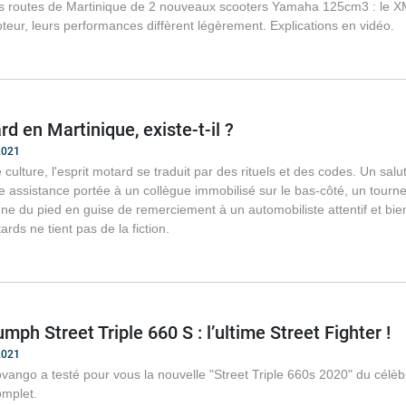
es routes de Martinique de 2 nouveaux scooters Yamaha 125cm3 : le 
eur, leurs performances diffèrent légèrement. Explications en vidéo.
rd en Martinique, existe-t-il ?
2021
culture, l'esprit motard se traduit par des rituels et des codes. Un sal
 assistance portée à un collègue immobilisé sur le bas-côté, un tourn
e du pied en guise de remerciement à un automobiliste attentif et bienvei
rds ne tient pas de la fiction.
mph Street Triple 660 S : l’ultime Street Fighter !
2021
ango a testé pour vous la nouvelle "Street Triple 660s 2020" du célèb
omplet.