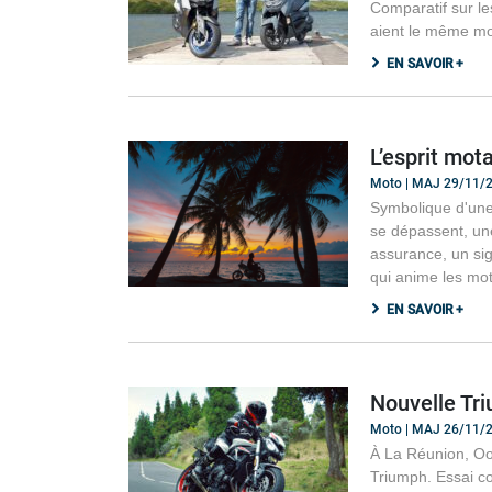
Comparatif sur l
aient le même mot
EN SAVOIR +
L’esprit mota
Moto | MAJ 29/11/
Symbolique d'une 
se dépassent, une
assurance, un sign
qui anime les mota
EN SAVOIR +
Nouvelle Triu
Moto | MAJ 26/11/
À La Réunion, Oov
Triumph. Essai c