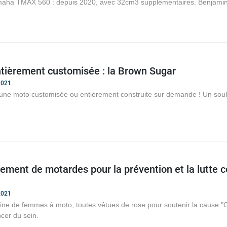
aha TMAX 560 : depuis 2020, avec 32cm3 supplémentaires. Benjamin A
tièrement customisée : la Brown Sugar
2021
une moto customisée ou entièrement construite sur demande ! Un souh
ment de motardes pour la prévention et la lutte con
2021
ne de femmes à moto, toutes vêtues de rose pour soutenir la cause "Oct
ncer du sein.