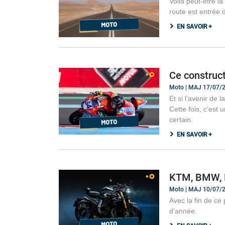
Voilà peut-être la
route est entrée
EN SAVOIR +
Ce construct
Moto | MAJ 17/07/
Et si l’avenir de 
Cette fois, c’est
certain.
EN SAVOIR +
KTM, BMW, K
Moto | MAJ 10/07/
Avec la fin de ce
d’année.