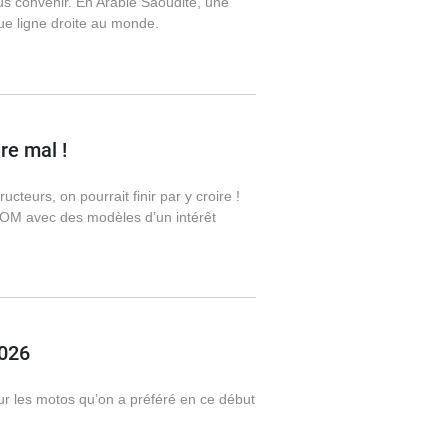
plus convenir. En Arabie Saoudite, une
ue ligne droite au monde.
ire mal !
cteurs, on pourrait finir par y croire !
DROM avec des modèles d’un intérêt
2026
sur les motos qu’on a préféré en ce début