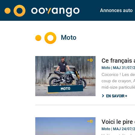
Annonces auto
Moto
Ce français 
Moto | MAJ 31/07/
Cocorico ! Les de
coup de crayon, A
mid-size particul
EN SAVOIR +
Voici le pir
Moto | MAJ 24/07/