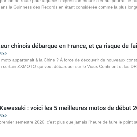
 portion de route pour laquelle l’expression mourir d’ennui pourrait le 
 dans la Guinness des Records en étant considérée comme la plus long
eur chinois débarque en France, et ça risque de fa
2026
la moto appartenait à la Chine ? À force de découvrir de nouveaux constru
 un certain ZXMOTO qui veut débarquer sur le Vieux Continent et les 
awasaki : voici les 5 meilleures motos de début 
2026
 premier semestre 2026, c’est plus que jamais l’heure de faire le point 