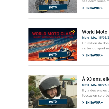
ses deux roues mo
EN SAVOIR +
World Moto C
Moto | MAJ 15/05/
Un million de dol
cartes du sport m
EN SAVOIR +
À 93 ans, el
Moto | MAJ 08/05/
Il y a des envies 
l’occasion se pré
EN SAVOIR +