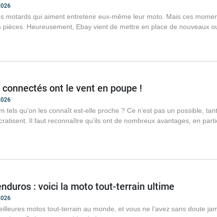
2026
s motards qui aiment entretenir eux-même leur moto. Mais ces momen
pièces. Heureusement, Ebay vient de mettre en place de nouveaux outi
connectés ont le vent en poupe !
2026
om tels qu’on les connaît est-elle proche ? Ce n’est pas un possible, ta
atisent. Il faut reconnaître qu’ils ont de nombreux avantages, en parti
enduros : voici la moto tout-terrain ultime
2026
eilleures motos tout-terrain au monde, et vous ne l’avez sans doute jam