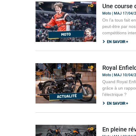
Une course 
Moto | MAJ 17/04/
On l’a tous fait 
peut-être par nos
compétitions inte
EN SAVOIR +
Royal Enfiel
Moto | MAJ 10/04/
Quand Royal Enfie
grâce à un rappor
l’électrique ?
EN SAVOIR +
En pleine ré