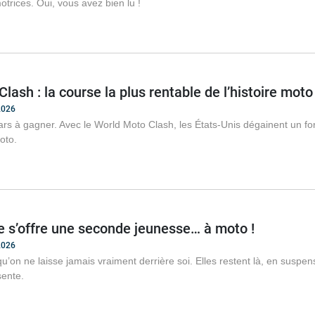
trices. Oui, vous avez bien lu !
lash : la course la plus rentable de l’histoire moto
2026
lars à gagner. Avec le World Moto Clash, les États-Unis dégainent un form
oto.
le s’offre une seconde jeunesse… à moto !
2026
qu’on ne laisse jamais vraiment derrière soi. Elles restent là, en suspe
sente.