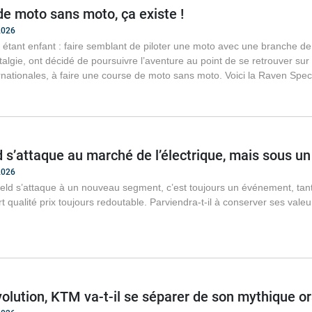
de moto sans moto, ça existe !
2026
en étant enfant : faire semblant de piloter une moto avec une branche de
talgie, ont décidé de poursuivre l’aventure au point de se retrouver sur
rnationales, à faire une course de moto sans moto. Voici la Raven Spe
d s’attaque au marché de l’électrique, mais sous u
2026
ld s’attaque à un nouveau segment, c’est toujours un événement, tant 
t qualité prix toujours redoutable. Parviendra-t-il à conserver ses vale
volution, KTM va-t-il se séparer de son mythique o