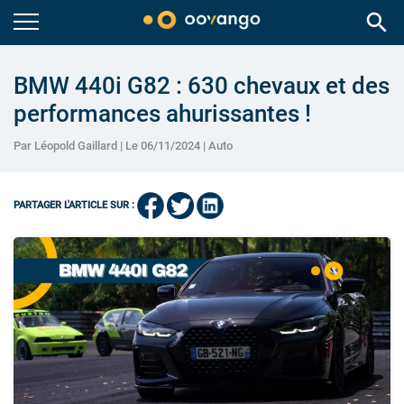
search
BMW 440i G82 : 630 chevaux et des
performances ahurissantes !
Par Léopold Gaillard | Le 06/11/2024 |
Auto
PARTAGER L'ARTICLE SUR :