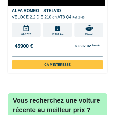
ALFA ROMEO – STELVIO
VELOCE 2.2 DIE 210 ch AT8 Q4
Ref. 2463
07/2023
12989 km
Diesel
45900 €
€/mois
807.02
ou
ÇA M’INTÉRESSE
Vous recherchez une voiture
récente au meilleur prix ?