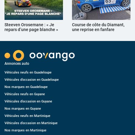
Steeven Orosemane : « Je
Course de côte du Diamant,
repars d’une page blanche »
une reprise en fanfare
Annonces auto
Véhicules neufs en Guadeloupe
Véhicules d’occasion en Guadeloupe
Nos marques en Guadeloupe
Véhicules neufs en Guyane
Véhicules d’occasion en Guyane
Nos marques en Guyane
Véhicules neufs en Martinique
Véhicules d’occasion en Martinique
Nos marques en Martinique