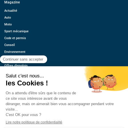
Magazine
Actualité
Auto
Moto
Sport mécanique
Code et permis
Conseil
Environnement
Économie
Offres d’emplois
Ressources
Contact
Qui sommes-nous ?
Estimez votre voiture
FAQ
Mentions légales
CGU
Retrouvez-nous