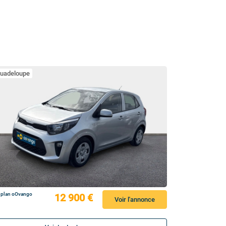
uadeloupe
 plan oOvango
12 900 €
Voir l'annonce