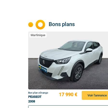
Bons plans
Martinique
Bon plan oOvango
17 990 €
Voir l'annonce
PEUGEOT
2008