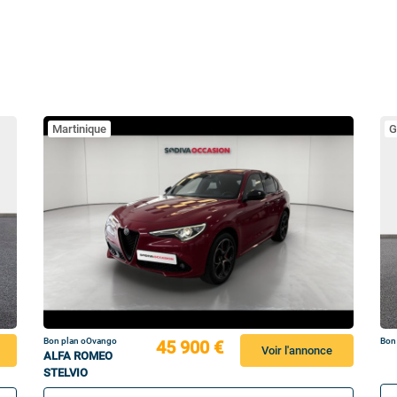
Martinique
G
Bon plan oOvango
Bon
45 900 €
Voir l'annonce
ALFA ROMEO
STELVIO