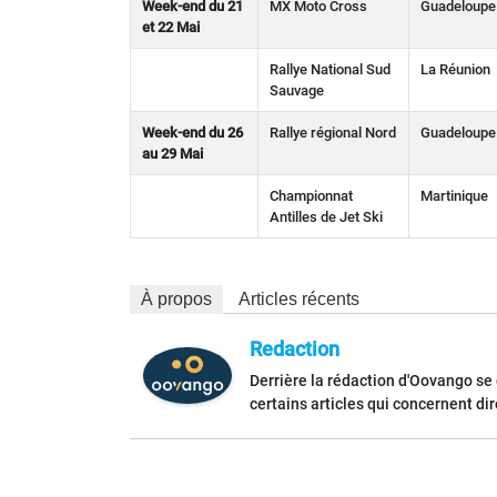
Week-end du 21
MX Moto Cross
Guadeloupe
et 22 Mai
Rallye National Sud
La Réunion
Sauvage
Week-end du 26
Rallye régional Nord
Guadeloupe
au 29 Mai
Championnat
Martinique
Antilles de Jet Ski
À propos
Articles récents
Redaction
Derrière la rédaction d'Oovango se
certains articles qui concernent di