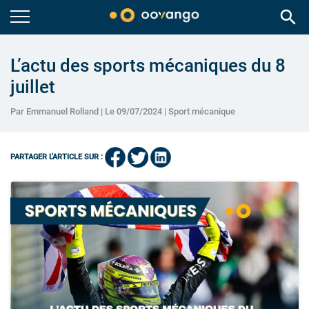
search
L’actu des sports mécaniques du 8
juillet
Par Emmanuel Rolland | Le 09/07/2024 |
Sport mécanique
PARTAGER L'ARTICLE SUR :