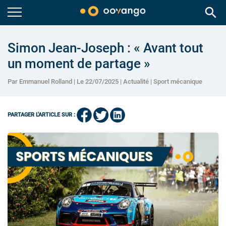
search
Simon Jean-Joseph : « Avant tout
un moment de partage »
Par Emmanuel Rolland | Le 22/07/2025 |
Actualité
|
Sport mécanique
PARTAGER L'ARTICLE SUR :