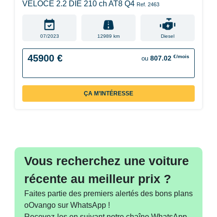
VELOCE 2.2 DIE 210 ch AT8 Q4
Ref. 2463
07/2023
12989 km
Diesel
45900 €
€/mois
807.02
ou
ÇA M’INTÉRESSE
Vous recherchez une voiture
récente au meilleur prix ?
Faites partie des premiers alertés des bons plans
oOvango sur WhatsApp !
Recevez-les en suivant notre chaîne WhatsApp