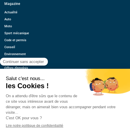
Magazine
Actualité
Auto
Moto
Sport mécanique
Code et permis
Conseil
Environnement
Économie
Offres d’emplois
Ressources
Contact
Qui sommes-nous ?
Estimez votre voiture
FAQ
Mentions légales
CGU