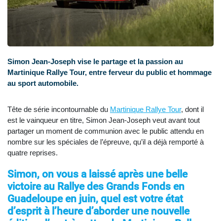
Simon Jean-Joseph vise le partage et la passion au
Martinique Rallye Tour, entre ferveur du public et hommage
au sport automobile.
Tête de série incontournable du
Martinique Rallye Tour
, dont il
est le vainqueur en titre, Simon Jean-Joseph veut avant tout
partager un moment de communion avec le public attendu en
nombre sur les spéciales de l’épreuve, qu’il a déjà remporté à
quatre reprises.
Simon, on vous a laissé après une belle
victoire au Rallye des Grands Fonds en
Guadeloupe en juin, quel est votre état
d’esprit à l’heure d’aborder une nouvelle