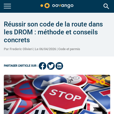
search
Réussir son code de la route dans
les DROM : méthode et conseils
concrets
Par Frederic Olivieri | Le 06/04/2026 |
Code et permis
PARTAGER L'ARTICLE SUR :