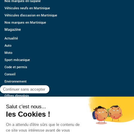
Nos marques en Guyane
Véhicules neufs en Martinique
Véhicules d’occasion en Martinique
Nos marques en Martinique
Magazine
Actualité
Auto
Moto
Sport mécanique
Code et permis
Conseil
Environnement
Économie
Offres d’emplois
Ressources
Contact
Qui sommes-nous ?
Estimez votre voiture
FAQ