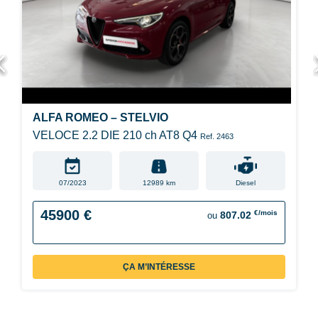
ALFA ROMEO – STELVIO
VELOCE 2.2 DIE 210 ch AT8 Q4
Ref. 2463
07/2023
12989 km
Diesel
45900 €
€/mois
807.02
ou
ÇA M’INTÉRESSE