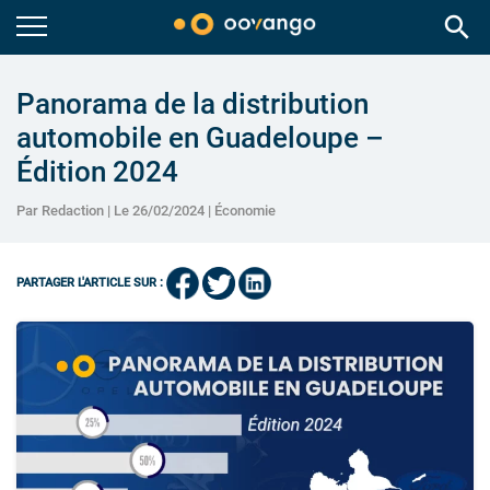
search
Panorama de la distribution
automobile en Guadeloupe –
Édition 2024
Par Redaction | Le 26/02/2024 |
Économie
PARTAGER L'ARTICLE SUR :