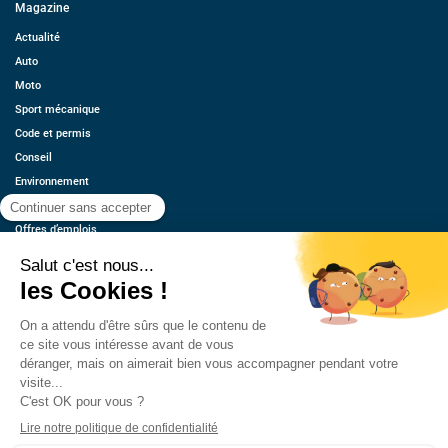
Magazine
Actualité
Auto
Moto
Sport mécanique
Code et permis
Conseil
Environnement
Économie
Offres d’emplois
Ressources
Contact
Qui sommes-nous ?
Estimez votre voiture
FAQ
Mentions légales
CGU
Retrouvez-nous