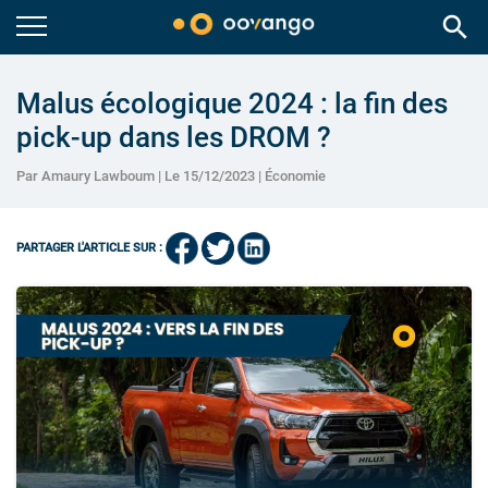
search
Malus écologique 2024 : la fin des
pick-up dans les DROM ?
Par Amaury Lawboum | Le 15/12/2023 |
Économie
PARTAGER L'ARTICLE SUR :