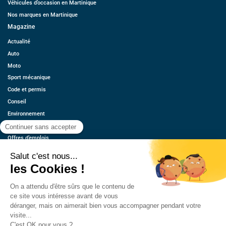
Véhicules d’occasion en Martinique
Nos marques en Martinique
Magazine
Actualité
Auto
Moto
Sport mécanique
Code et permis
Conseil
Environnement
Économie
Offres d’emplois
Ressources
Contact
Qui sommes-nous ?
Estimez votre voiture
FAQ
Mentions légales
CGU