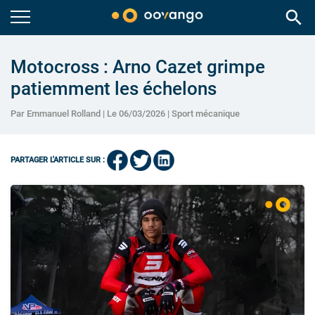
search
Motocross : Arno Cazet grimpe
patiemment les échelons
Par Emmanuel Rolland | Le 06/03/2026 |
Sport mécanique
PARTAGER L'ARTICLE SUR :