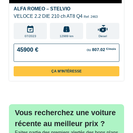
ALFA ROMEO – STELVIO
VELOCE 2.2 DIE 210 ch AT8 Q4
Ref. 2463
07/2023
12989 km
Diesel
45900 €
€/mois
807.02
ou
ÇA M’INTÉRESSE
Vous recherchez une voiture
récente au meilleur prix ?
Faites partie des premiers alertés des bons plans