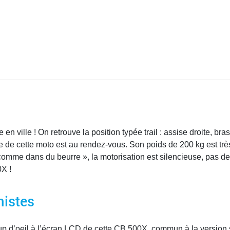
n ville ! On retrouve la position typée trail : assise droite, bra
 de cette moto est au rendez-vous. Son poids de 200 kg est très 
 comme dans du beurre », la motorisation est silencieuse, pas de 
0X !
mistes
oup d’oeil à l’écran LCD de cette CB 500X, commun à la version s