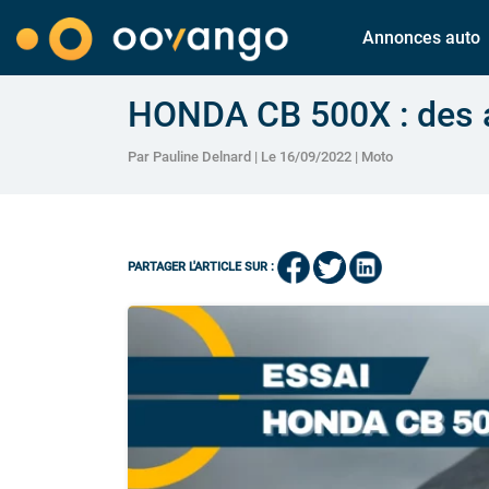
Annonces auto
HONDA CB 500X : des a
Par Pauline Delnard | Le 16/09/2022 |
Moto
PARTAGER L'ARTICLE SUR :