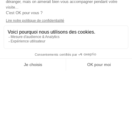
«
Dimanche, on a opté pour le mettre en conditions course pour
le jauger par rapport aux autres dont les meilleurs sont des
redoublants et même vainqueurs les années précédentes dans
cette catégorie
. Il est donc parti avec des soft et pour des runs
longs d’une dizaine de tours.» précisait Samuel, le père d’Enzo.
Une stratégie en cours de préparation
Enzo a immédiatement attiré aussi bien les projecteurs des
observateurs attentifs que les autres recruteurs présents. Alors
qu’il découvrait encore cette moto, il signait une
impressionnante collection de meilleurs temps en se hissant en
haut des feuilles de classement dans chacune des deux
sessions dominicales programmées. «
Évidemment c’est très
positif
.» se réjouissait Samuel. «
Le plus notable est sa
régularité. C’est toujours gratifiant de signer le meilleur tour en
piste. Mais ce qui nous intéressait c’était avant tout son