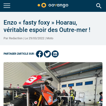
search
Enzo « fasty foxy » Hoarau,
véritable espoir des Outre-mer !
Par Redaction | Le 29/03/2022 |
Moto
PARTAGER L'ARTICLE SUR :