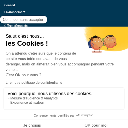
Conseil
Environnement
Économie
Offres d’emplois
Ressources
Contact
Qui sommes-nous ?
Estimez votre voiture
FAQ
Mentions légales
CGU
Retrouvez-nous
© 2026 oovango, Tous droits réservés
Réalisé, hébergé et référencé par PIXELL