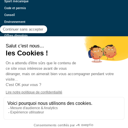
Sport mécanique
Code et permis
Conseil
Environnement
Économie
Offres d’emplois
Ressources
Contact
Qui sommes-nous ?
Estimez votre voiture
FAQ
Mentions légales
CGU
Retrouvez-nous