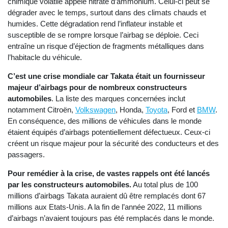
chimique volatile appelé nitrate d’ammonium. Celui-ci peut se
dégrader avec le temps, surtout dans des climats chauds et
humides. Cette dégradation rend l’inflateur instable et
susceptible de se rompre lorsque l’airbag se déploie. Ceci
entraîne un risque d’éjection de fragments métalliques dans
l’habitacle du véhicule.
C’est une crise mondiale car Takata était un fournisseur
majeur d’airbags pour de nombreux constructeurs
automobiles
. La liste des
marques concernées inclut
notamment Citroën,
Volkswagen
, Honda,
Toyota
, Ford et
BMW
.
En conséquence, des millions de véhicules dans le monde
étaient équipés d’airbags potentiellement défectueux. Ceux-ci
créent un risque majeur pour la sécurité des conducteurs et des
passagers.
Pour remédier à la crise, de vastes rappels ont été lancés
par les constructeurs automobiles.
Au total plus de 100
millions d’airbags Takata auraient dû être remplacés dont 67
millions aux Etats-Unis. A la fin de l’année 2022, 11 millions
d’airbags n’avaient toujours pas été remplacés dans le monde.