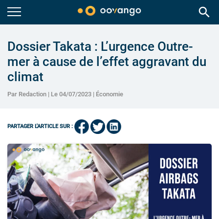
search
Dossier Takata : L’urgence Outre-
mer à cause de l’effet aggravant du
climat
Par Redaction | Le 04/07/2023 |
Économie
PARTAGER L'ARTICLE SUR :