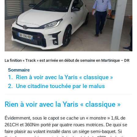
La finition « Track » est arrivée en début de semaine en Martinique – DR
Sommaire
Rien à voir avec la Yaris « classique »
Une citadine touchée par le malus
Rien à voir avec la Yaris « classique »
Évidemment, sous le capot se cache un « monstre » 1,6L de
261CH et 360Nm porté par quatre roues motrices. De quoi se
faire plaisir au volant installé dans un siège semi-baquet. Si
ème