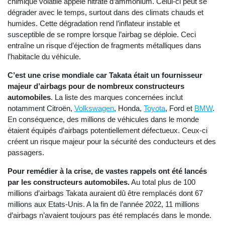
chimique volatile appelé nitrate d’ammonium. Celui-ci peut se
dégrader avec le temps, surtout dans des climats chauds et
humides. Cette dégradation rend l’inflateur instable et
susceptible de se rompre lorsque l’airbag se déploie. Ceci
entraîne un risque d’éjection de fragments métalliques dans
l’habitacle du véhicule.
C’est une crise mondiale car Takata était un fournisseur
majeur d’airbags pour de nombreux constructeurs
automobiles
. La liste des
marques concernées inclut
notamment Citroën,
Volkswagen
, Honda,
Toyota
, Ford et
BMW
.
En conséquence, des millions de véhicules dans le monde
étaient équipés d’airbags potentiellement défectueux. Ceux-ci
créent un risque majeur pour la sécurité des conducteurs et des
passagers.
Pour remédier à la crise, de vastes rappels ont été lancés
par les constructeurs automobiles.
Au total plus de 100
millions d’airbags Takata auraient dû être remplacés dont 67
millions aux Etats-Unis. A la fin de l’année 2022, 11 millions
d’airbags n’avaient toujours pas été remplacés dans le monde.