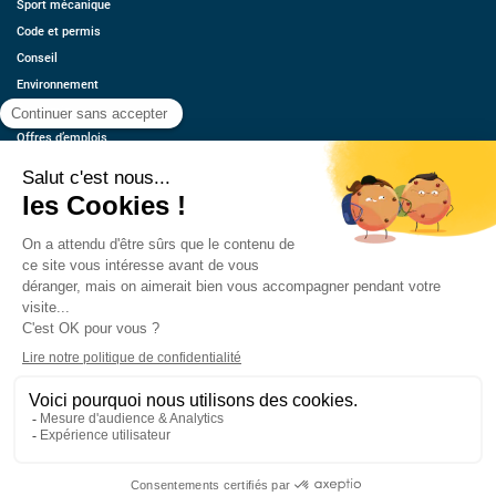
Sport mécanique
Code et permis
Conseil
Environnement
Économie
Offres d’emplois
Ressources
Contact
Qui sommes-nous ?
Estimez votre voiture
FAQ
Mentions légales
CGU
Retrouvez-nous