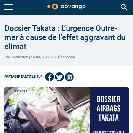
search
Dossier Takata : L’urgence Outre-
mer à cause de l’effet aggravant du
climat
Par Redaction | Le 04/07/2023 |
Économie
PARTAGER L'ARTICLE SUR :