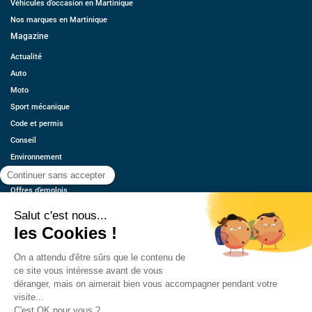
Véhicules d’occasion en Martinique
Nos marques en Martinique
Magazine
Actualité
Auto
Moto
Sport mécanique
Code et permis
Conseil
Environnement
Économie
Offres d’emplois
Ressources
Contact
Qui sommes-nous ?
Estimez votre voiture
FAQ
Mentions légales
CGU