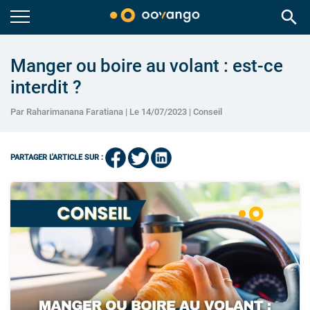
search
Manger ou boire au volant : est-ce
interdit ?
Par Raharimanana Faratiana | Le 14/07/2023 |
Conseil
PARTAGER L'ARTICLE SUR :