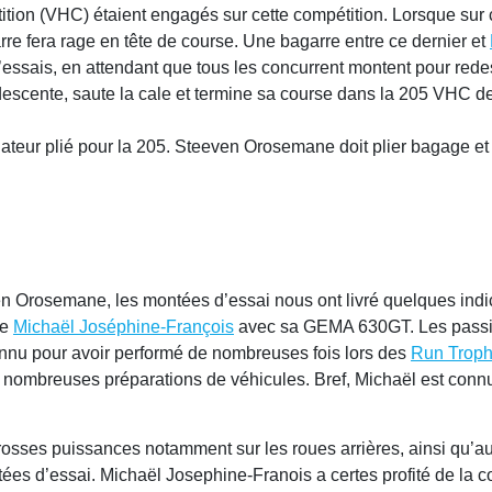
tion (VHC) étaient engagés sur cette compétition. Lorsque sur cet
rre fera rage en tête de course. Une bagarre entre ce dernier et
essais, en attendant que tous les concurrent montent pour rede
scente, saute la cale et termine sa course dans la 205 VHC de Gu
adiateur plié pour la 205. Steeven Orosemane doit plier bagage e
Orosemane, les montées d’essai nous ont livré quelques indica
de
Michaël Joséphine-François
avec sa GEMA 630GT. Les passion
onnu pour avoir performé de nombreuses fois lors des
Run Troph
e nombreuses préparations de véhicules. Bref, Michaël est con
rosses puissances notamment sur les roues arrières, ainsi qu’au 
ées d’essai. Michaël Josephine-Franois a certes profité de la co