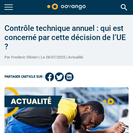
search
Contrôle technique annuel : qui est
concerné par cette décision de l’UE
?
Par Frederic Olivieri | Le 28/07/2025 |
Actualité
PARTAGER L'ARTICLE SUR :