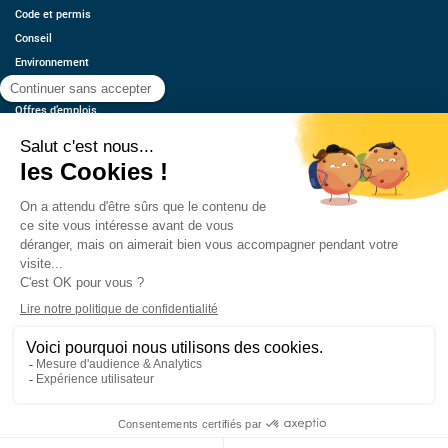
Code et permis
Conseil
Environnement
Économie
Offres d’emplois
Ressources
Contact
Qui sommes-nous ?
Estimez votre voiture
FAQ
Mentions légales
CGU
Retrouvez-nous
© 2026 oovango, Tous droits réservés