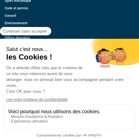
Sport mécanique
Code et permis
Conseil
Environnement
Économie
Offres d’emplois
Ressources
Contact
Qui sommes-nous ?
Estimez votre voiture
FAQ
Mentions légales
CGU
Retrouvez-nous