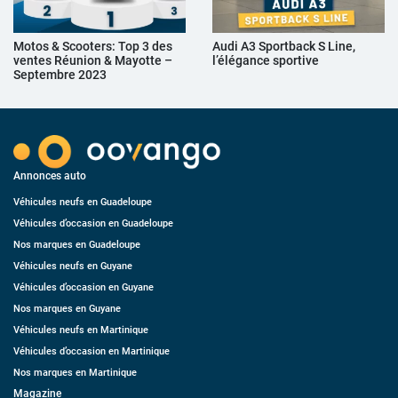
Motos & Scooters: Top 3 des
Audi A3 Sportback S Line,
ventes Réunion & Mayotte –
l’élégance sportive
Septembre 2023
Annonces auto
Véhicules neufs en Guadeloupe
Véhicules d’occasion en Guadeloupe
Nos marques en Guadeloupe
Véhicules neufs en Guyane
Véhicules d’occasion en Guyane
Nos marques en Guyane
Véhicules neufs en Martinique
Véhicules d’occasion en Martinique
Nos marques en Martinique
Magazine