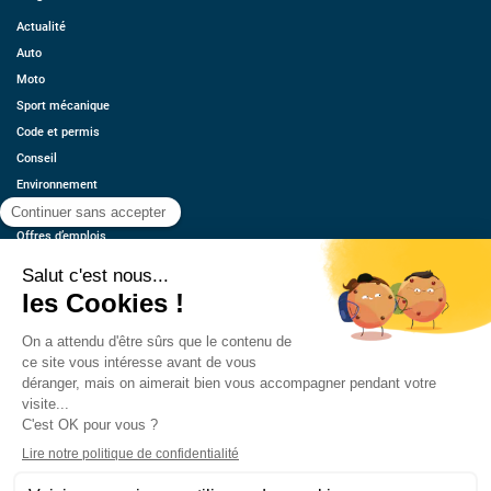
Actualité
Auto
Moto
Sport mécanique
Code et permis
Conseil
Environnement
Économie
Offres d’emplois
Ressources
Contact
Qui sommes-nous ?
Estimez votre voiture
FAQ
Mentions légales
CGU
Retrouvez-nous