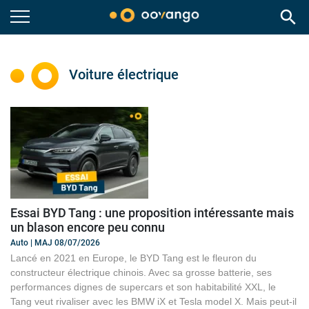
search
Voiture électrique
Essai BYD Tang : une proposition intéressante mais
un blason encore peu connu
Auto | MAJ 08/07/2026
Lancé en 2021 en Europe, le BYD Tang est le fleuron du
constructeur électrique chinois. Avec sa grosse batterie, ses
performances dignes de supercars et son habitabilité XXL, le
Tang veut rivaliser avec les BMW iX et Tesla model X. Mais peut-il