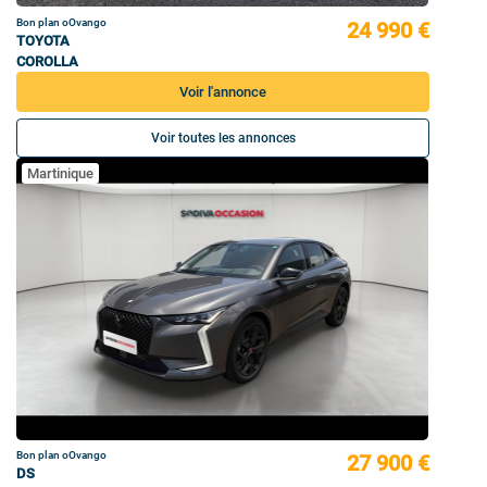
Bon plan oOvango
24 990 €
TOYOTA
COROLLA
Voir l'annonce
Voir toutes les annonces
Martinique
Bon plan oOvango
27 900 €
DS