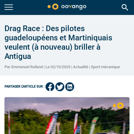
search
Drag Race : Des pilotes
guadeloupéens et Martiniquais
veulent (à nouveau) briller à
Antigua
Par Emmanuel Rolland | Le 02/10/2025 |
Actualité
|
Sport mécanique
PARTAGER L'ARTICLE SUR :