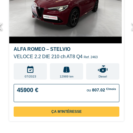
ALFA ROMEO – STELVIO
VELOCE 2.2 DIE 210 ch AT8 Q4
Ref. 2463
07/2023
12989 km
Diesel
45900 €
€/mois
807.02
ou
ÇA M’INTÉRESSE