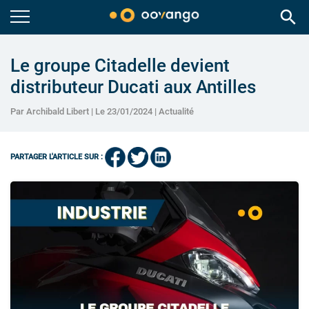
search
Le groupe Citadelle devient
distributeur Ducati aux Antilles
Par Archibald Libert | Le 23/01/2024 |
Actualité
PARTAGER L'ARTICLE SUR :